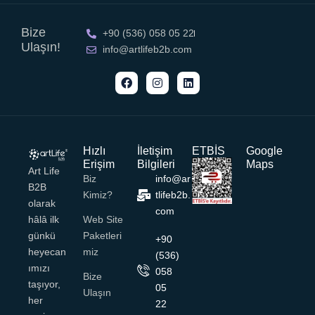
Bize
+90 (536) 058 05 22
Ulaşın!
info@artlifeb2b.com
Hızlı
İletişim
ETBİS
Google
Erişim
Bilgileri
Maps
Art Life
Biz
info@ar
B2B
Kimiz?
tlifeb2b.
olarak
com
hâlâ ilk
Web Site
günkü
Paketleri
+90
heyecan
Miz
(536)
ımızı
058
Bize
taşıyor,
05
Ulaşın
her
22