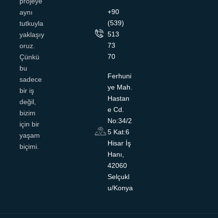
projeye
+90
aynı
(539)
tutkuyla
513
yaklaşıy
73
oruz.
70
Çünkü
bu
Ferhuni
sadece
ye Mah.
bir iş
Hastan
değil,
e Cd.
bizim
No:34/2
için bir
5 Kat:6
yaşam
Hisar İş
biçimi.
Hanı,
42060
Selçukl
u/Konya