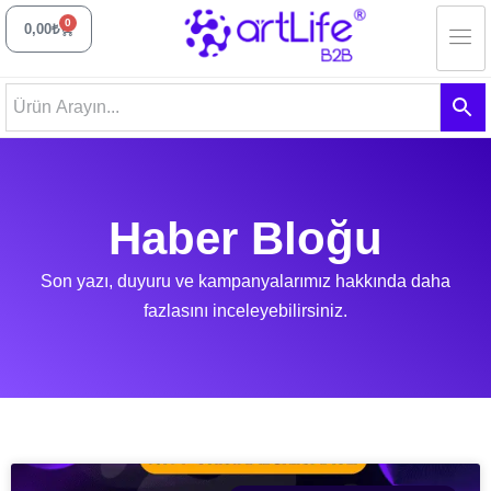
0
0,00
₺
Haber Bloğu
Son yazı, duyuru ve kampanyalarımız hakkında daha
fazlasını inceleyebilirsiniz.